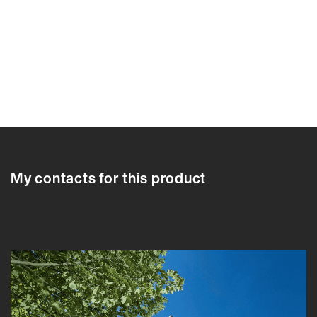
87752A
87752A
87753A
87754A
87755A
87756A
87757A
My contacts for this product