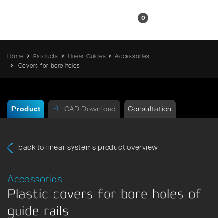
EN
0
Home
Products
Linear Guides
Accessories
Covers for bore holes
Product
CAD Download
Consultation
back to linear systems product overview
Accessories
Plastic covers for bore holes of
guide rails